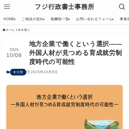
フジ行政書士事務所
HOME
ご相談の流れ
報酬額一覧
お問い合わせフォーム
事務
ホーム
未分類
地方企業で働くという選択――
2025
外国人材が見つめる育成就労制
10/08
度時代の可能性
2025年10月8日
未分類