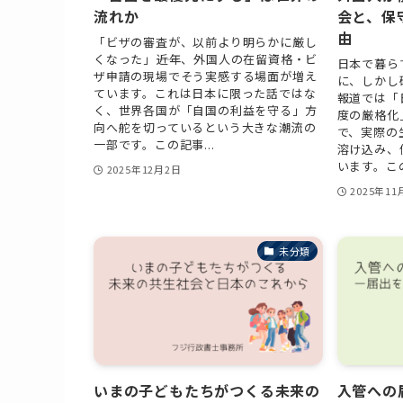
流れか
会と、保
由
「ビザの審査が、以前より明らかに厳し
くなった」――近年、外国人の在留資格・ビ
日本で暮ら
ザ申請の現場でそう実感する場面が増え
に、しかし
ています。これは日本に限った話ではな
報道では「
く、世界各国が「自国の利益を守る」方
度の厳格化
向へ舵を切っているという大きな潮流の
で、実際の
一部です。この記事...
溶け込み、
います。この
2025年12月2日
2025年11
未分類
いまの子どもたちがつくる未来の
入管への