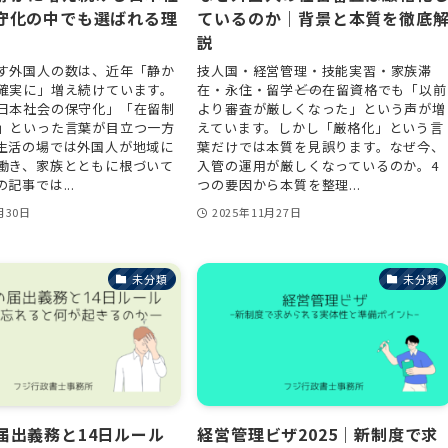
守化の中でも選ばれる理
ているのか｜背景と本質を徹底
説
す外国人の数は、近年「静か
技人国・経営管理・技能実習・家族滞
確実に」増え続けています。
在・永住・留学――どの在留資格でも「以前
日本社会の保守化」「在留制
より審査が厳しくなった」という声が増
」といった言葉が目立つ一方
えています。しかし「厳格化」という言
生活の場では外国人が地域に
葉だけでは本質を見誤ります。なぜ今、
働き、家族とともに根づいて
入管の運用が厳しくなっているのか。4
記事では...
つの要因から本質を整理...
月30日
2025年11月27日
未分類
未分類
届出義務と14日ルール
経営管理ビザ2025｜新制度で求