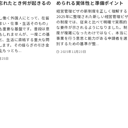
忘れたとき何が起きるの
められる実体性と準備ポイント
経営管理ビザの新制度を正しく理解する
2025年に整理された新しい経営管理ビ
し働く外国人にとって、在留
の制度では、従来と比べて明確で実務的
まい・仕事・生活そのもの」
な要件が示されるようになりました。制
も重要な基盤です。普段は意
度が複雑になったわけではなく、本当に
もしれませんが、一度この基
事業を行う意思と能力がある申請者を選
と、生活に直結する重大な問
別するための基準が整...
します。その揺らぎの引き金
もっとも...
2025年11月23日
月25日