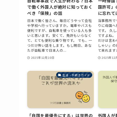
自転車事故で人生が終わる？日本
一時帰国
で働く外国人が絶対に知っておく
国許可」
べき「保険」の話
に忘れて
日本で働く皆さん、毎日どうやって会社
当事務所で
や学校へ行っていますか。電車やバスも
りに母国へ
便利ですが、自転車を使っている人も多
です。 久
いと思います。安くて、免許もいらなく
ですよね。
て、とても便利な乗り物です。 でも、一
だけは言わ
つだけ怖い話をします。もし明日、あな
しゃい」の
たが自転車で日本人の...
て来れますか？
2025年12月10日
2025年12
生活・手続きガイド
「自国を最優先にする」は世界の
外国人が