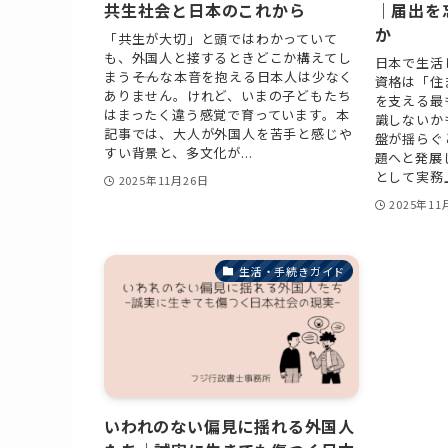
共生社会と日本のこれから
｜届出を
か
「共生が大切」と頭ではわかっていて
も、外国人と接するときどこか構えてし
日本で生活
まう――そんな本音を抱える日本人は少なく
資格は「住
ありません。けれど、いまの子どもたち
を支える最
はまったく違う感覚で育っています。本
識しないか
記事では、大人が外国人を苦手と感じや
盤が揺らぐ
すい背景と、多文化が...
題へと発展
として実務上
2025年11月26日
2025年11
生活・手続きガイド
いわれのない偏見に揺れる外国人