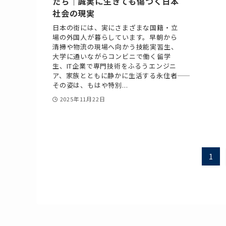
たち｜誠実に生きても傷つく日本
社会の現実
日本の街には、実にさまざまな国籍・立
場の外国人が暮らしています。早朝から
清掃や物流の現場へ向かう技能実習生、
大学に通いながらコンビニで働く留学
生、IT企業で専門技術をふるうエンジニ
ア、家族とともに静かに生活する永住者――
その姿は、もはや特別...
2025年11月22日
1