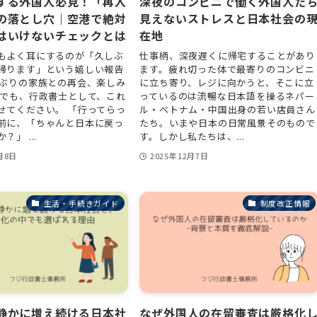
する外国人必見！「再入
深夜のコンビニで働く外国人たち―
の落とし穴｜空港で絶対
見えないストレスと日本社会の
はいけないチェックとは
在地
もよく耳にするのが「久しぶ
仕事柄、深夜遅くに帰宅することがあり
帰ります」という嬉しい報告
ます。疲れ切った体で最寄りのコンビニ
しぶりの家族との再会、楽しみ
に立ち寄り、レジに向かうと、そこに立
 でも、行政書士として、これ
っているのは流暢な日本語を操るネパー
せてください。 「行ってらっ
ル・ベトナム・中国出身の若い店員さん
前に、「ちゃんと日本に戻っ
たち。いまや日本の日常風景そのもので
」 ...
す。しかし私たちは、...
月8日
2025年12月7日
生活・手続きガイド
制度改正情報
静かに増え続ける日本社
なぜ外国人の在留審査は厳格化